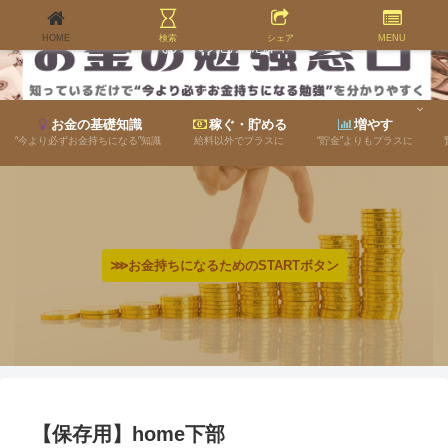
HOME
検索
シェア
MENU
お金の勉強窓口
お金の基礎知識
稼ぐ・貯める
増やす
“今より必ずお金持ちになる”知識
給料以外でプラスに
“貯金”よりもプラスに
⋙お金持ちになるためのSTARTボタン
【保存用】home下部